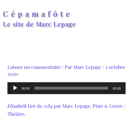
Aller
au
Cépamafôte
contenu
Le site de Marc Lepage
Laisser un commentaire
/ Par
Marc Lepage
/
5 octobre
2020
Lecteur
00:00
00:00
audio
Elisabeth
tiré de
2184
par Marc Lepage. Piste 6. Genre :
Théâtre.