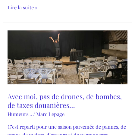
Lire la suite »
Avec
moi,
pas
de
drones,
de
bombes,
de
Avec moi, pas de drones, de bombes,
taxes
de taxes douanières…
douanières…
Humeurs...
/
Marc Lepage
C’est reparti pour une saison parsemée de pannes, de
vœux, de maires, d’erreurs et de personnages