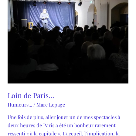
Loin de Paris…
Humeurs...
/
Marc Lepage
Une fois de plus, aller jouer un de mes spectacles à
deux heures de Paris a été un bonheur rarement
ressenti « à la capitale ». L’accueil, l’implication, la