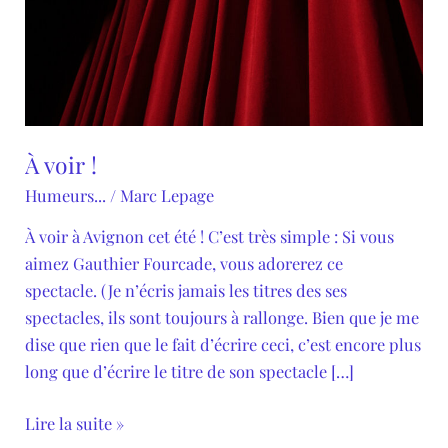
À voir !
Humeurs...
/
Marc Lepage
À voir à Avignon cet été ! C’est très simple : Si vous
aimez Gauthier Fourcade, vous adorerez ce
spectacle. (Je n’écris jamais les titres des ses
spectacles, ils sont toujours à rallonge. Bien que je me
dise que rien que le fait d’écrire ceci, c’est encore plus
long que d’écrire le titre de son spectacle […]
Lire la suite »