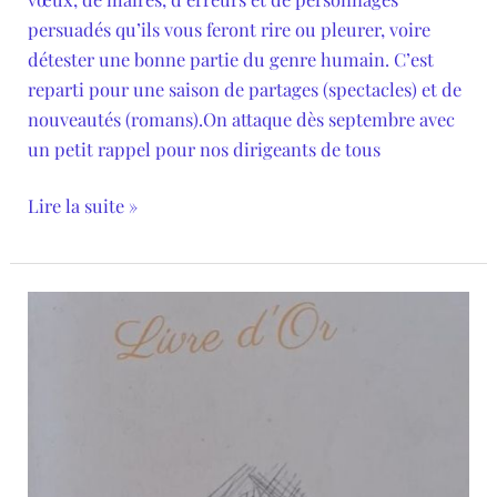
persuadés qu’ils vous feront rire ou pleurer, voire
détester une bonne partie du genre humain. C’est
reparti pour une saison de partages (spectacles) et de
nouveautés (romans).On attaque dès septembre avec
un petit rappel pour nos dirigeants de tous
Lire la suite »
Échanges
d’émotions…