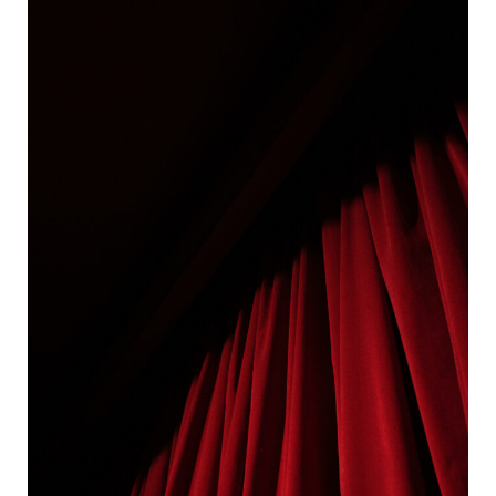
voir
!